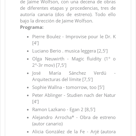
de Jaime Wolfson, con una decena de obras
de diferentes etapas y procedencias, tres de
autoría canaria (dos de estreno). Todo ello
bajo la dirección de Jaime Wolfson.
Programa:
Pierre Boulez - Improvise pour le Dr. K
[4’]
Luciano Berio . musica leggera [2,5’]
Olga Neuwirth - Magic fluidity (1° o
2°-3r mov) [7,5’]
José María Sánchez Verdú -
Arquitecturas del límite [7,5’]
Sophie Wallna - tomorrow, too [5’]
Peter Ablinger - Studien nach der Natur
[4’]
Ramon Lazkano - Egan 2 [8,5’]
Alejandro Arrocha* - Obra de estreno
(autor canario)
Alicia González de la Fe - Arjé (autora