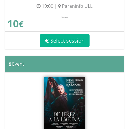
19:00 |
Paraninfo ULL
from
10
€
Select session
Event