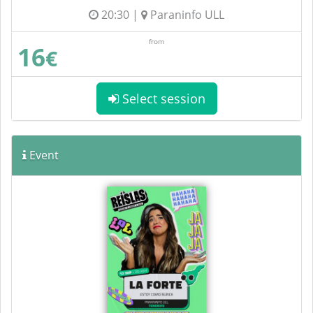
20:30 |
Paraninfo ULL
from
16
€
Select session
Event