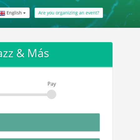
English
Are you organizing an event?
Jazz & Más
Pay