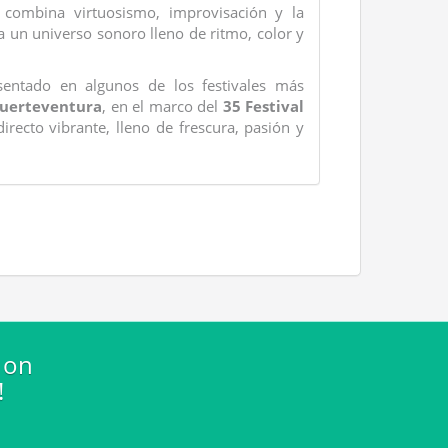
 combina virtuosismo, improvisación y la
a un universo sonoro lleno de ritmo, color y
esentado en algunos de los festivales más
uerteventura
, en el marco del
35 Festival
irecto vibrante, lleno de frescura, pasión y
 on
!