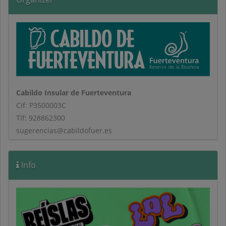
Cabildo Insular de Fuerteventura
Cif: P3500003C
Tlf: 928862300
sugerencias@cabildofuer.es
Info