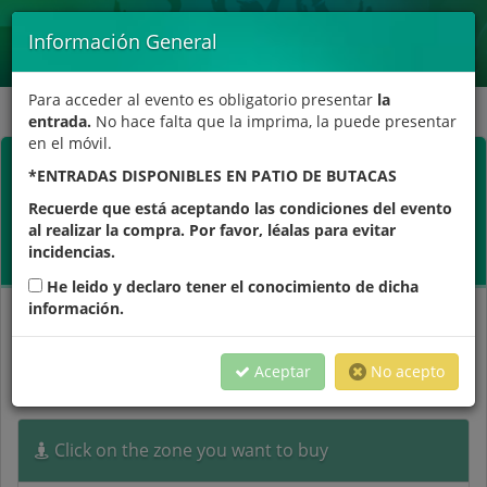
Toggle
Información General
navigat
Para acceder al evento es obligatorio presentar
la
entrada.
No hace falta que la imprima, la puede presentar
en el móvil.
Resonando en el pasado |
*ENTRADAS DISPONIBLES EN PATIO DE BUTACAS
Abraham Cupeiro
Recuerde que está aceptando las condiciones del evento
al realizar la compra. Por favor, léalas para evitar
Reíslas . Festival de humor 8 Islas //
Auditorio Insular en
Puerto del Rosario //
25-10-26 //
20:00
incidencias.
He leido y declaro tener el conocimiento de dicha
información.
Choose session
Choose zone
Pay
Aceptar
No acepto
Click on the zone you want to buy