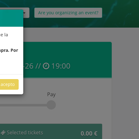
English
Are you organizing an event?
e la
mpra. Por
09-10-26 //
19:00
acepto
Pay
Selected tickets
0.00
€