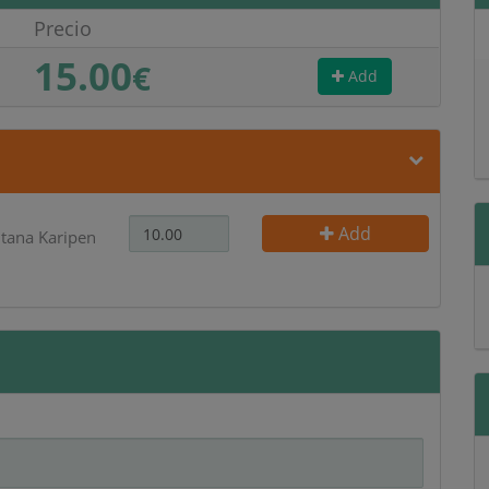
Precio
15.00
€
Add
Add
itana Karipen