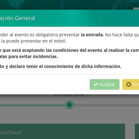
ación General
eder al evento es obligatorio presentar
la entrada.
No hace falta qu
 la puede presentar en el móvil.
Llamada al desafío
 que está aceptando las condiciones del evento al realizar la co
alas para evitar incidencias.
s 2026 //
Recinto Ferial de Tenerife //
do y declaro tener el conocimiento de dicha información.
Aceptar
No 
Choose zone
purchase)