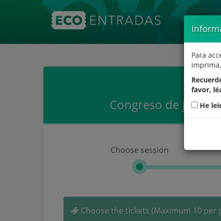
Inform
Para acc
imprima,
Recuerde
favor, lé
Congreso de jóvene
He lei
Choose session
Choose the tickets (Maximum 10 per 