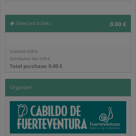
Selected tickets
0.00
€
Subtotal:
0.00
€
Distribution fee:
0.00
€
Total purchase:
0.00
€
Organizer