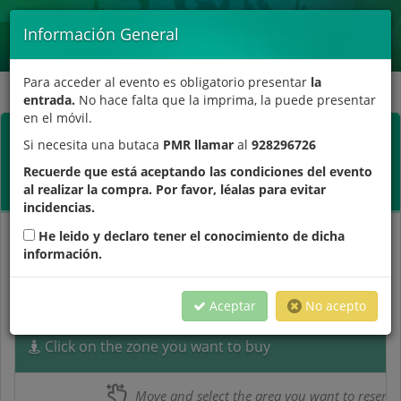
Toggle
Información General
navigat
Para acceder al evento es obligatorio presentar
la
entrada.
No hace falta que la imprima, la puede presentar
en el móvil.
Concierto Víctor Manuel
Si necesita una butaca
PMR llamar
al
928296726
Festival Mar Abierto 2026 //
Palacio de Congresos de
Recuerde que está aceptando las condiciones del evento
Fuerteventura. //
13-11-26 //
20:00
al realizar la compra. Por favor, léalas para evitar
incidencias.
He leido y declaro tener el conocimiento de dicha
información.
Choose session
Choose zone
Pay
Aceptar
No acepto
Click on the zone you want to buy
Move and select the area you want to reserve