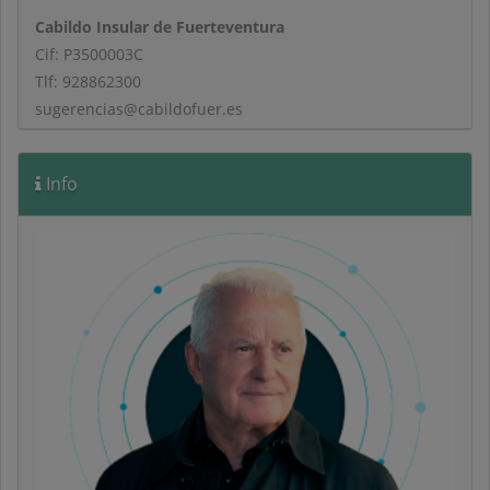
Cabildo Insular de Fuerteventura
Cif: P3500003C
Tlf: 928862300
sugerencias@cabildofuer.es
Info