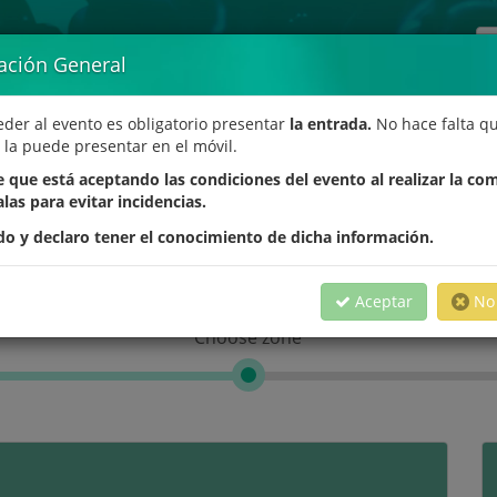
ación General
eder al evento es obligatorio presentar
la entrada.
No hace falta qu
 la puede presentar en el móvil.
Manuel Ángel Redondo.
 que está aceptando las condiciones del evento al realizar la co
alas para evitar incidencias.
ble. Reíslas. //
Paraninfo ULL //
25-1
do y declaro tener el conocimiento de dicha información.
Aceptar
No 
Choose zone