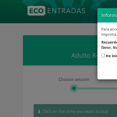
Inform
Para acc
imprima,
Recuerde
favor, lé
Adulto Responsa
He lei
Choose session
Click on the zone you want to buy