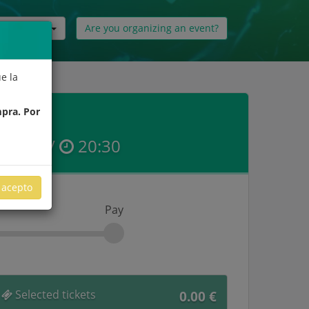
English
Are you organizing an event?
e la
mpra. Por
1-26 //
20:30
acepto
Pay
Selected tickets
0.00
€