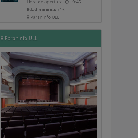
Hora de apertura:
19:45
Edad mínima:
+16
Paraninfo ULL
Paraninfo ULL